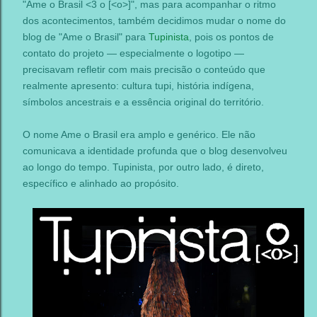
"Ame o Brasil <3 o [<o>]", mas para acompanhar o ritmo
dos acontecimentos, também decidimos mudar o nome do
blog de "Ame o Brasil" para
Tupinista
, pois os pontos de
contato do projeto — especialmente o logotipo —
precisavam refletir com mais precisão o conteúdo que
realmente apresento: cultura tupi, história indígena,
símbolos ancestrais e a essência original do território.
O nome Ame o Brasil era amplo e genérico. Ele não
comunicava a identidade profunda que o blog desenvolveu
ao longo do tempo. Tupinista, por outro lado, é direto,
específico e alinhado ao propósito.