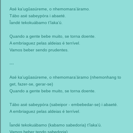
Asé ka’ugûasúreme, o nhemomara’áramo.
Tábo asé sabeypóra i abaeté.
Îandé tekokuábamo t’îaka’ú.
Quando a gente bebe muito, se torna doente.
A embriaguez pelas aldeias é terrível.
Vamos beber sendo prudentes.
---
Asé ka’ugûasúreme, o nhemomara’áramo (nhemonhang to
get, fazer-se, gerar-se)
Quando a gente bebe muito, se torna doente.
Tábo asé sabeypóra (sabeipor - embebedar-se) i abaeté.
A embriaguez pelas aldeias é terrível.
Îandé tekokuábamo (kabamo sabedoria) t’îaka’ú.
Vamos beber tendo sabedoria).