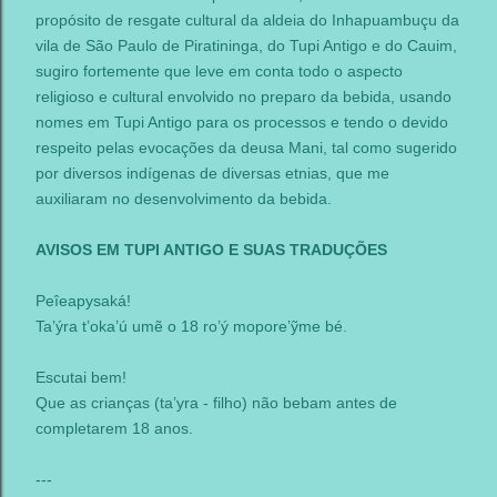
propósito de resgate cultural da aldeia do Inhapuambuçu da
vila de São Paulo de Piratininga, do Tupi Antigo e do Cauim,
sugiro fortemente que leve em conta todo o aspecto
religioso e cultural envolvido no preparo da bebida, usando
nomes em Tupi Antigo para os processos e tendo o devido
respeito pelas evocações da deusa Mani, tal como sugerido
por diversos indígenas de diversas etnias, que me
auxiliaram no desenvolvimento da bebida.
AVISOS EM TUPI ANTIGO E SUAS TRADUÇÕES
Peîeapysaká!
Ta’ýra t’oka’ú umẽ o 18 ro’ý mopore’ỹme bé.
Escutai bem!
Que as crianças (ta’yra - filho) não bebam antes de
completarem 18 anos.
---