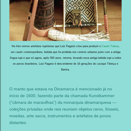
Na foto vemos artefatos tupinistas que Luiz Pagano criou para produzir o
Cauim Tiakau
,
um cauim contemporâneo, bebida que foi proibida nos centros urbanos junto com a antiga
língua tupi e que só agora, após 500 anos, retorna, levando essa antiga bebida tupi a todos
os povos brasileiros. Luiz Pagano é descendente de 16 gerações do cacique Tibiriça e
Bartira.
O manto que estava na Dinamarca é mencionado já no
início de 1600, fazendo parte da chamada Kunstkammer
(“câmara de maravilhas”) da monarquia dinamarquesa —
coleções privadas onde reis reuniam objetos raros, fósseis,
moedas, arte sacra, instrumentos e artefatos de povos
distantes.